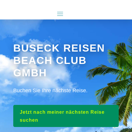
BUSECK REISEN
BEACH CLUB
GMBH
Buchen Sie Ihre nächste Reise.
Jetzt nach meiner nächsten Reise
suchen